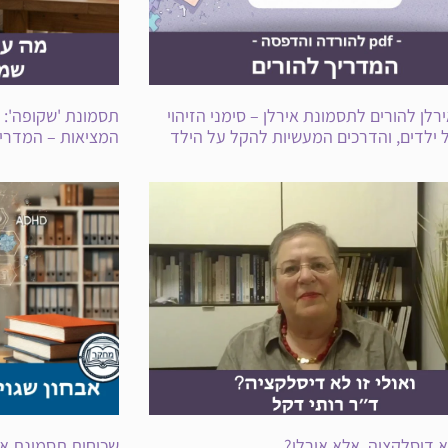
רלן להורים לתסמונת אירלן – סימני הזיהוי
תסמונת 'שקופה':
ילדים, והדרכים המעשיות להקל על הילד
המציאות – המדריך
לא דיסלקציה, אלא אירלן?
שכיחות תסמונת איר