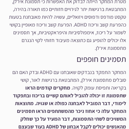
מטרת המחקר הייתה לבדוק את האפשרות כי תסמונת אירלן,
המתבטאת ברגישות יתר לגירויים חזותיים כמו תאורה בהירה,
טקסט מודפס ודפוסים ויזואליים, עשויה להיות מאובחנת בטעות
כהפרעת קשב וריכוז ADHD. הפרעת קשב וריכוז מאופיין בקושי
לשמור על ריכוז, אימפולסיביות והיפראקטיביות, אך תסמינים
אלו יכולים להופיע גם כתוצאה מעיבוד חזותי לקוי הנגרם
מתסמונת אירלן.
תסמינים חופפים
המחקר התמקד בנבדקים שאובחנו עם ADHD ובדק האם הם
סובלים מתסמונת אירלן, המתבטאת ברגישות לאור, קושי
בקריאה ותפיסת עומק לקויה.
מחקרים קודמים הראו
שתסמונת זו יכולה להוביל לאותם קשיים בריכוז ובתפקוד
לימודי, דבר המוביל לאבחנה כפולה או שגויה. מתוצאות
המחקר עלה כי אחוז ניכר מהמשתתפים הראו תסמינים
המשויכים לשתי התסמונות, דבר המעיד על כך שחלק
מהאנשים יכולים לקבל אבחון של
ADHD
בעוד שבעצם