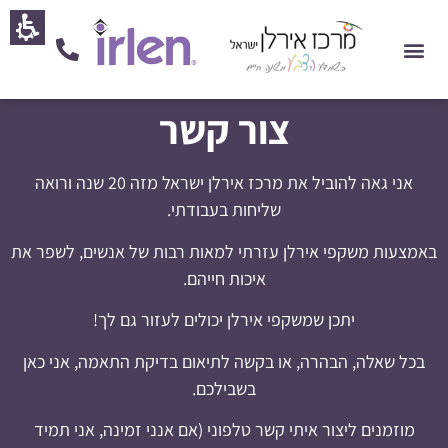
חילתו
ל
ף
ינטרנט,
חץ
צור קשר
נטר
די
עבור
אני גאה להוביל את מרכז אירלן ישראל מזה 20 שנה ורואה
אזור
שליחות בעבודתי.
וכן
באמצעות משקפי אירלן עזרתי למאות רבות של אנשים, לשפר את
רכזי
איכות חייהם.
יתכן שמשקפי אירלן יכולים לעזור גם לך!
בכל שאלה, הבהרה, או בקשה לתיאום בדיקת התאמה, אני כאן
בשבילכם.
מוזמנים ליצור איתי קשר טלפוני (אם אנני זמינה, אני תמיד