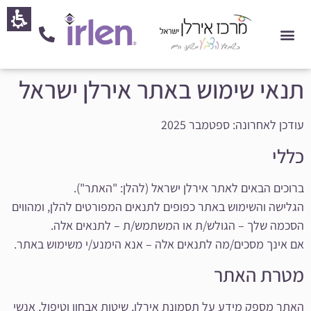
חילתו
ל
ף
ינטרנט,
חץ
תנאי שימוש באתר אירלן ישראל
נטר
די
עודכן לאחרונה: ספטמבר 2025
עבור
אזור
כללי
וכן
רכזי
ברוכים הבאים לאתר אירלן ישראל (להלן: "האתר").
הגלישה והשימוש באתר כפופים לתנאים המפורטים להלן, ומהווים
הסכמה שלך – הגולש/ת או המשתמש/ת – לתנאים אלה.
אם אינך מסכים/מה לתנאים אלה – אנא הימנע/י משימוש באתר.
מטרת האתר
האתר מספק מידע על תסמונת אירלן, שיטות אבחון וטיפול, אנשי