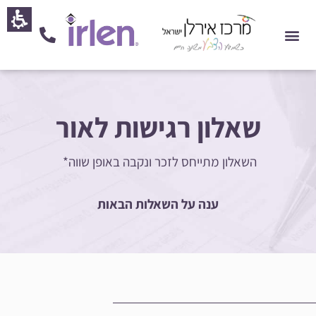
חילתו
ל
ף
ינטרנט,
חץ
נטר
די
שאלון רגישות לאור
עבור
אזור
השאלון מתייחס לזכר ונקבה באופן שווה*
וכן
רכזי
ענה על השאלות הבאות