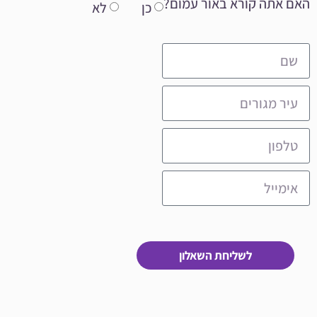
האם אתה קורא באור עמום?
כן
לא
לשליחת השאלון