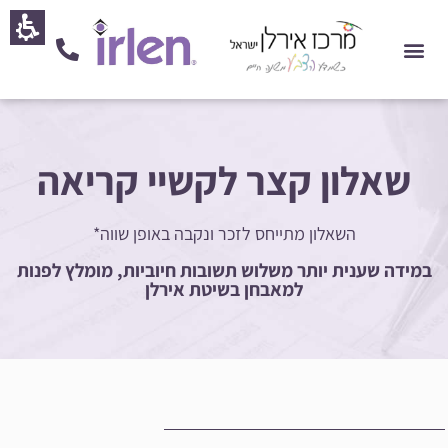
חילתו
ל
ף
ינטרנט,
חץ
נטר
די
שאלון קצר לקשיי קריאה
עבור
אזור
וכן
השאלון מתייחס לזכר ונקבה באופן שווה*
רכזי
במידה שענית יותר משלוש תשובות חיוביות, מומלץ לפנות
למאבחן בשיטת אירלן